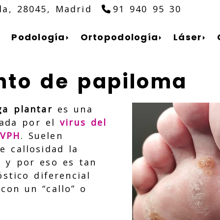
la,
28045,
Madrid
91 940 95 30
Podología
Ortopodología
Láser
nto de papiloma
ga plantar
es una
sada por el
virus del
 VPH
. Suelen
e callosidad la
s y por eso es tan
stico diferencial
con un “callo” o